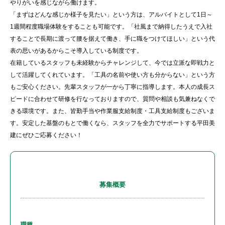
やりがいを感じながら働けます。
「まずはどんな感じか様子を見たい」という方は、アルバイトとして1日～
1週間程度職場体験をすることも可能です。「社風まで納得したうえで入社
することで長期に渡って腰を据えて働き、手に職をつけてほしい」という代
表の思いがあるからこそ導入している制度です。
在籍しているスタッフも未経験からチャレンジして、今では立派な即戦力と
して活躍してくれています。「工具の名前や使い方も分からない」という方
もご安心ください。先輩スタッフが一から丁寧に指導します。本人の成長ス
ピードに合わせて研修を行なっておりますので、質問や相談も気兼ねなくで
きる環境です。また、皆勤手当や作業服支給制度・工具支給制度もございま
す。安定した基盤のもとで働くなら、スタッフを全力でサポートする平田美
建にぜひご応募ください！
募集概要
職種